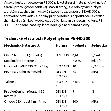
Vysoko hustotní polyetylen PE 300 je krystalizující materiál citlivý na UV
záření (proto výrobci přidávají stabilizátory), ale odolný vůči nízkým
teplotám s zachováním vysoké rázové houževnatosti. PE-HD 300 je
zdravotně nezávadný a odolný proti působení rozpouštědel a většině
chemikálií s výjimkou vysoce oxidačních kyselin a sloučenin chlóru. PE-
HD 300 je snadno zápalný, lehce hořlavý a není samozhášivý.
Technické vlastnosti Polyethylenu PE-HD 300
Mechanické vlastnosti
Norma
Hodnota
Jednotka
Měrná hmotnost (hustota)
ISO 1183
0,95
g/cm³
Molekulární hmotnost
> 0,25
mil g/m
Index toku MFR 230 °C na 5 kg
ISO 1183
10
g/10 min.
Pevnost v tahu 50 mm/min.
DIN EN
23
MPa
ISO 527
Tažnost
ISO 527 -
> 800
%
1
Prodloužení při přetržení 50
DIN EN
9
%
mm/min.
ISO 527
Ohybový E-modul 1 mm/min.
DIN EN
800
MPa
ISO 527