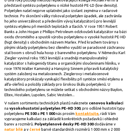
o dva roky později metodu replikoval jejich kolega Michael Perrin a
představil syntézu polyetylenu o nízké hustotě PE-LD (low density).
Polyetylen našel nejprve uplatnění jako izolant zejména v radarové
technice. Po skončení války riskoval polyetylen úpadek, ale zachránila
ho jeho univerzálnost a především vývoj katalyzátorů pro levnější
syntézu etylenu při menších teplotách a tlacích. V roce 1951 Robert
Banks a John Hogan z Phillips Petroleum odzkoušeli katalyzátor na bázi
oxidu chromitého a spustili výrobu polyetylenu o vysoké hustotě PE-HD
(higt density) s obchodním názvem Marlex. Před krachem továrny s
plnými sklady polyetylenu bez cíleného využití se paradoxně záchranou
stal boom s obručí hula hoop z barevného polyetylenu. V Německu Karl
Ziegler vyvinul roku 1953 levnější a snadněji manipulovatelný
katalyzátor s halogenidy titanu a organickými sloučeninami hliníku, v
roce 1976 Walter Kaminský a Hansjörg Sinnem připravili katalytický
systém založený na metalocenech. Zieglerovy i metalocenové
katalyzátory prokázaly vynikající flexibilitu při syntéze směsí etylenu a
alfa-olefinů a položily základy pro širokou škálu polyetylenů. U
technického polyetylenu se můžete setkat s obchodními názvy Baylon,
Eltex, Hostalen, Lupolen, Sabic Vestolen...
V našem sortimentu technických plastů naleznete
cenovou kalkulaci
na
vysokohustotní polyetylen PE-HD 300
, pro odlišné hustotní typy
polyetylenu
PE 500
a
PE 1 000
nás prosím
kontaktujte
, rádi Vám
vypracujeme kalkulaci za základě konkrétních požadavků i ohledně
barev a rozměrů.
Polyetylenové desky PE-HD 300
dodáváme v
natur bílé
a v
černé
barvě standardních rozměrů 1 000 mm x 2 000