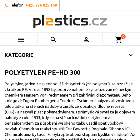
Telefon:
+420 776 025 160
0



shopping_cart
KATEGORIE
POLYETYLEN PE–HD 300
Polyetylen, jeden z nejjednodušších syntetických polymerů, se označuje
zkratkou PE. V roce 1898 byl poprvé náhodně syntetizován německým
chemikem Hansem von Pechmannem při zahřívání diazometanu. Jeho
kolegové Eugen Bamberger a Friedrich Tschirner analyzovali voskovou
bílou látku na stěnách nádoby a zjistili, že obsahuje dlouhé řetězce
(CH
)
a nazvali plast polymethylenem. I průmyslová syntéza je objevem
2
n
náhody z roku 1933, kdy se na stěnách nádob s etylenem a
benzaldehydem za působení vysokého tlaku usadil opět voskový
povlak. Chemickou reakci spustili Eric Fawcett a Reginald Gibson v ICI
Chemicals aniž by tušili, že byla způsobena stopami kyslíku v nádobě. Až