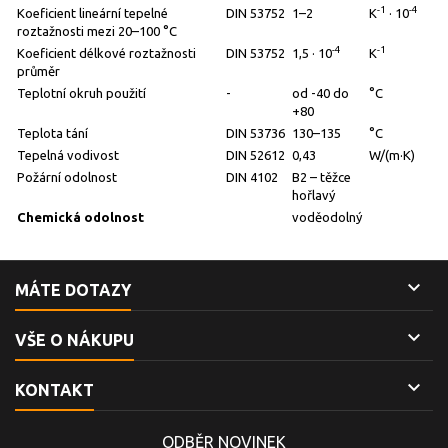
-1
-4
Koeficient lineární tepelné
DIN 53752
1–2
K
· 10
roztažnosti mezi 20–100 °C
-4
-1
Koeficient délkové roztažnosti
DIN 53752
1,5 · 10
K
průměr
Teplotní okruh použití
-
od -40 do
°C
+80
Teplota tání
DIN 53736
130–135
°C
Tepelná vodivost
DIN 52612
0,43
W/(m·K)
Požární odolnost
DIN 4102
B2 – těžce
hořlavý
Chemická odolnost
voděodolný

MÁTE DOTAZY

VŠE O NÁKUPU

KONTAKT
ODBĚR NOVINEK