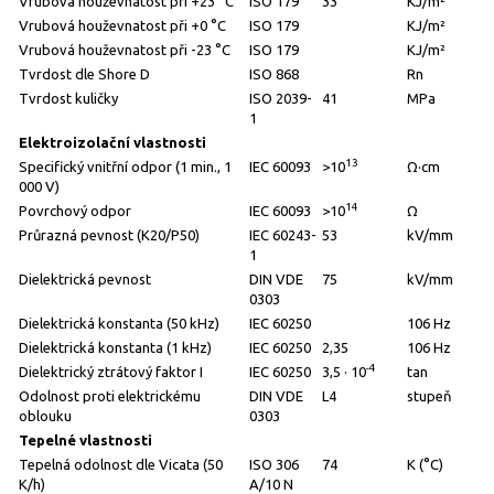
Vrubová houževnatost při +23 °C
ISO 179
33
KJ/m²
Vrubová houževnatost při +0 °C
ISO 179
KJ/m²
Vrubová houževnatost při -23 °C
ISO 179
KJ/m²
Tvrdost dle Shore D
ISO 868
Rn
Tvrdost kuličky
ISO 2039-
41
MPa
1
Elektroizolační vlastnosti
13
Specifický vnitřní odpor (1 min., 1
IEC 60093
>10
Ω·cm
000 V)
14
Povrchový odpor
IEC 60093
>10
Ω
Průrazná pevnost (K20/P50)
IEC 60243-
53
kV/mm
1
Dielektrická pevnost
DIN VDE
75
kV/mm
0303
Dielektrická konstanta (50 kHz)
IEC 60250
106 Hz
Dielektrická konstanta (1 kHz)
IEC 60250
2,35
106 Hz
-4
Dielektrický ztrátový faktor I
IEC 60250
3,5 · 10
tan
Odolnost proti elektrickému
DIN VDE
L4
stupeň
oblouku
0303
Tepelné vlastnosti
Tepelná odolnost dle Vicata (50
ISO 306
74
K (°C)
K/h)
A/10 N