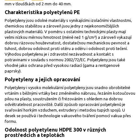
mm v tloušťkách od 2 mm do 40 mm.
Charakteristika polyetylenů PE
Polyetyleny jsou odolné materiály s vynikajícími izolačními vlastnostmi,
chemickou stabilitou a zároveň jsou jedny z nejekonomičtějších
plastových materiálů. V poměru s ostatními technickými plasty mají
velmi nízkou měrnou hmotnost (méně než 1 g/cm³) a zároveň vykazují
dobrou rázovou houževnatost, dostatečnou mechanickou pevnost a
tuhost, dobrou odolnost proti otěru a oděru i odolnost proti tečení.
Výhodou polyetylenu je i zdravotní nezávadnost a kontakt s
potravinami v souladu s normou 2002/72/EC. Polyetyleny jsou také
vhodné jako ochrana před vysokou radiací (gama a rentgenové
paprsky).
Polyetyleny a jejich opracování
Polyetyleny i vysoko molekulární polyetyleny jsou snadno obrobitelné
vrtáním s běžnými vrtáky bez změněného nábrusu, řezáním kotoučovou
pilou na plasty, soustružením či frézováním s ohledem na dobrou
odvětratelnost pracoviště. Další způsob opracování polyetylenů je
svařování horkým vzduchem, extrudery i metodou tupých spojů. U
desek se používá i technologie vakuového tváření pomocí vakua přes
formu.
Odolnost polyetylenu HDPE 300 v různých
prostředcích a teplotách