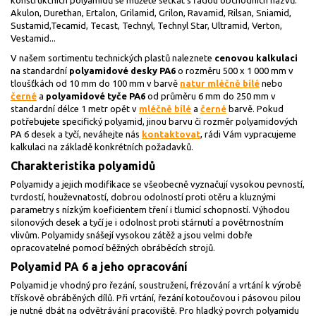
konstrukčních polyamidů se můžete setkat s řadou obchodních názvů:
Akulon, Durethan, Ertalon, Grilamid, Grilon, Ravamid, Rilsan, Sniamid,
Sustamid,Tecamid, Tecast, Technyl, Technyl Star, Ultramid, Verton,
Vestamid...
V našem sortimentu technických plastů naleznete
cenovou kalkulaci
na standardní
polyamidové desky PA6
o rozměru 500 x 1 000 mm v
tloušťkách od 10 mm do 100 mm v barvě
natur mléčně bílé
nebo
černé
a
polyamidové tyče PA6
od průměru 6 mm do 250 mm v
standardní délce 1 metr opět v
mléčně bílé
a
černé
barvě. Pokud
potřebujete specifický polyamid, jinou barvu či rozměr polyamidových
PA 6 desek a tyčí, neváhejte nás
kontaktovat
, rádi Vám vypracujeme
kalkulaci na základě konkrétních požadavků.
Charakteristika polyamidů
Polyamidy a jejich modifikace se všeobecně vyznačují vysokou pevností,
tvrdostí, houževnatostí, dobrou odolností proti otěru a kluznými
parametry s nízkým koeficientem tření i tlumicí schopností. Výhodou
silonových desek a tyčí je i odolnost proti stárnutí a povětrnostním
vlivům. Polyamidy snášejí vysokou zátěž a jsou velmi dobře
opracovatelné pomocí běžných obráběcích strojů.
Polyamid PA 6 a jeho opracování
Polyamid je vhodný pro řezání, soustružení, frézování a vrtání k výrobě
třískově obráběných dílů. Při vrtání, řezání kotoučovou i pásovou pilou
je nutné dbát na odvětrávání pracoviště. Pro hladký povrch polyamidu