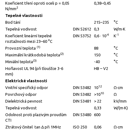
Koeficient tření oproti oceli p = 0,05
0,38–0,45
2
N/mm
Tepelné vlastnosti
Bod tání
215–235
°C
Tepelná vodivost
DIN 52612
0,3
W/m·K
-4
-1
Koeficient lineární tepelné
DIN 53752
0,6 · 10
K
roztažnosti mezi 23–60 °C
(1)
Provozní teplota
88
°C
(2)
Maximální krátkodobá teplota
150
°C
(3)
Miniální teplota
-40
°C
Hořlavost UL 94 (při tloušťce 3-6
HB – V2
mm)
Elektrické vlastnosti
12
Vnitřní specifický odpor
DIN 53482
10
Ω·cm
10
Povrchový odpor
DIN 53482
>10
Ω
Dielektrická pevnost
DIN 53481
> 22
kV/mm
Tepelná vodivost
0,33
W/(m·K)
Odolnost proti plazivým proudům
DIN 53480
600
CTI
Ztrátový činitel tan Δ při 1MHz
ISO 250
0,06
Ω·cm