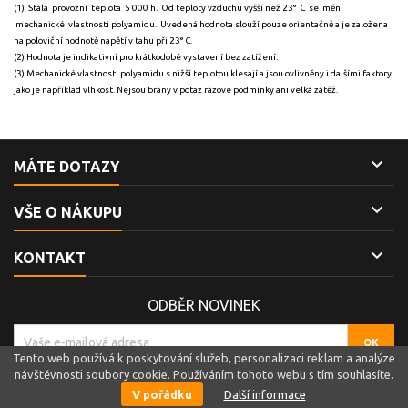
(1) Stálá provozní teplota 5 000 h. Od teploty vzduchu vyšší než 23° C se mění
mechanické vlastnosti polyamidu. Uvedená hodnota slouží pouze orientačně a je založena
na poloviční hodnotě napětí v tahu při 23° C.
(2) Hodnota je indikativní pro krátkodobé vystavení bez zatížení.
(3) Mechanické vlastnosti polyamidu s nižší teplotou klesají a jsou ovlivněny i dalšími faktory
jako je například vlhkost. Nejsou brány v potaz rázové podmínky ani velká zátěž.

MÁTE DOTAZY

VŠE O NÁKUPU

KONTAKT
ODBĚR NOVINEK
Tento web používá k poskytování služeb, personalizaci reklam a analýze
návštěvnosti soubory cookie. Používáním tohoto webu s tím souhlasíte.
© Copyright 2019 Sagita Trade s.r.o.. All Rights Reserved.
V pořádku
Další informace