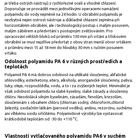
je třeba ostrých nástrojů z rychlořezné oceli a vhodné chlazení.
Doporučuje se provádět mezi jednotlivými operacemi namáčení
polyamidu do vody nejméně na 24 hodin. U obrábění polyamidu je
nezbytná nejen ostrost nástroje a důkladné chlazení zejména při
horizontálním obrábění, ale i technologický postup s malým posuvem,
malým záběrem a předvrtání s postupným zvětšováním. Pro
opracování větších bloků od průměru 130 mm při vrtání a třískovém
obrábění se musí nejdříve předvrtat z obou stran menší otvor vrtákem
o průměru mezi 15 až 18 mm do hloubky 30 mm s ručním posunem
vrtáku.
Odolnost polyamidu PA 6 v různých prostředích a
teplotách
Polyamid PA 6 má dobrou odolnost na uhlíkaté sloučeniny, alifatické
uhlovodíky, esterketony, etery, alkoholy, anorganické sloučeniny, paliva,
tuky, oleje, rozpouštědla, vodu, a to i za zvýšených teplot. Minimální je
však odolnost polyamidu na slabé kyseliny, slabé zásady a sloučeniny
chlóru. Neodolává silným kyselinám, zásadám, fenolům, krezolům,
sloučeninám s obsahem chlóru (chlornan sodný, chloroform,chlorid
železitý, oxidačním látkám (peroxid vodíku), anilinu, rezorcínu, suchému
ani vlhkému oxidu siřičitému. Polyamidové výrobky lze vystavovat
krátkodobě teplotám od -30 do +110 °C.
Vlastnosti vytlačovaného polyamidu PA6 v suchém