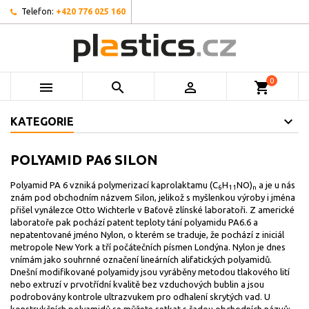
Telefon:
+420 776 025 160
0



shopping_cart
KATEGORIE
POLYAMID PA6 SILON
Polyamid PA 6 vzniká polymerizací kaprolaktamu (C
H
NO)
a je u nás
6
11
n
znám pod obchodním názvem Silon, jelikož s myšlenkou výroby i jména
přišel vynálezce Otto Wichterle v Baťově zlínské laboratoři. Z americké
laboratoře pak pochází patent teploty tání polyamidu PA6.6 a
nepatentované jméno Nylon, o kterém se traduje, že pochází z iniciál
metropole New York a tří počátečních písmen Londýna. Nylon je dnes
vnímám jako souhrnné označení lineárních alifatických polyamidů.
Dnešní modifikované polyamidy jsou vyráběny metodou tlakového lití
nebo extruzí v prvotřídní kvalitě bez vzduchových bublin a jsou
podrobovány kontrole ultrazvukem pro odhalení skrytých vad. U