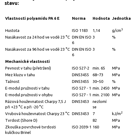
stavu:
Vlastnosti
polyamidu PA 6 E
Norma
Hodnota
Jednotka
3
Hustota
ISO 1183
1,14
g/cm
Nasákavost za 24 hod ve vodě 23 °C
DIN EN ISO
3
%
6
Nasákavost za 96 hod ve vodě 23 °C
DIN EN ISO
3
%
6
Mechanické vlastnosti
Pevnost v tahu (přetržení)
ISO 527-2
min. 65
MPa
Mez kluzu v tahu
DIN53455
68–73
MPa
Tažnost
DIN53455
30–50
%
E-modul pružnosti v tahu
ISO 527 - 1
min. 2450
MPa
E-modul pružnosti v ohybu
ISO 527 - 1
min. 2100
MPa
Rázová houževnatost Charpy 7,5 J
DIN53453
nezlomí
při +23 °C a při -20 °C
se
2
Vrubová houževnatost Charpy 23 °C
DIN53453
7
kJ/m
Tvrdost (Shore D)
82
MPa
Zkouška povrchové tvrdosti
ISO 2039-1
160
MPa
kuličkou Brinel