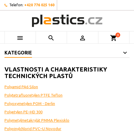
Telefon:
+420 776 025 160
0



shopping_cart
KATEGORIE
VLASTNOSTI A CHARAKTERISTIKY
TECHNICKÝCH PLASTŮ
Polyamid PA6 Silon
Polytetrafluoretylen PTFE Teflon
Polyoxymetylen POM - Derlin
Polyetylen PE–HD 300
Polymetylmetakrylát PMMA Plexisklo
Polyvinylchlorid PVC–U Novodur