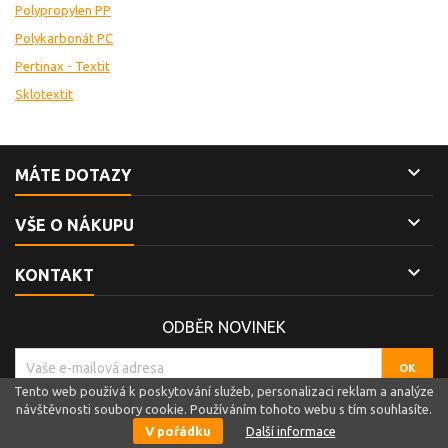
Polypropylen PP
Polykarbonát PC
Pertinax - Textit
Sklotextit

MÁTE DOTAZY

VŠE O NÁKUPU

KONTAKT
ODBĚR NOVINEK
Tento web používá k poskytování služeb, personalizaci reklam a analýze
návštěvnosti soubory cookie. Používáním tohoto webu s tím souhlasíte.
© Copyright 2019 Sagita Trade s.r.o.. All Rights Reserved.
V pořádku
Další informace